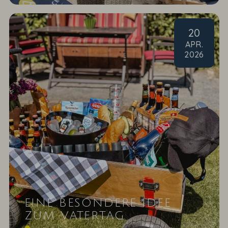
20
APR
.
2026
EINE BESONDERE IDEE
ZUM VATERTAG
Am 14. Mai ist Vatertag und wir haben eine ganz