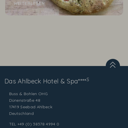
besten Grillmeister sind? Unser AHLBÄCKER-
WEITERLESEN
Meister Thore...
S
Das Ahlbeck
Hotel & Spa****
Buss & Bohlen OHG
Dünenstraße 48
17419 Seebad Ahlbeck
Deutschland
TEL
+49 (0) 38378 4994 0