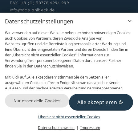
FAX +49 (0) 38378 4994 999
info@das-ahlbeck.de
Datenschutzeinstellungen
Wir verwenden auf dieser Website neben technisch notwendigen Cookies
auch Cookies von Partnern, deren Zweck die Analyse von
Websitezugriffen und die Bereitstellung personalisierter Werbung sind.
Eine Übersicht der eingesetzten Partner und deren Dienste finden Sie in
der „Übersicht nicht essenzieller Cookies“. Informationen zur
Verwendung Ihrer personenbezogenen Daten durch unsere Partner
ONLINE BUCHEN
ANFRAGEN
finden Sie in den Datenschutzhinweisen.
Mit Klick auf „Alle akzeptieren“ stimmen Sie dem Setzen aller
ausgewählten Cookies in Ihrem Endgerät sowie das anschließende
Auslesen und der nachgelagerten Verarbeitung personenbezogener
Daten (z.B. Ihrer IP-Adresse) durch uns und unseren Partnern zu. Falls
Sie damit nicht einverstanden sind, klicken Sie bitte auf „Nur essenzielle
Nur essenzielle Cookies
Alle akzeptieren
GUTSCHEINE
NEWSLETTER
Cookies“. Eine individuelle Auswahl können Sie unter „Übersicht nicht
essenzieller Cookies“ tätigen. Sie können Ihre Auswahl im Fußbereich
dieser Website oder in den Datenschutzhinweisen jederzeit aufrufen und
Übersicht nicht essenzieller Cookies
ändern.
Menü
Gutscheine
Buchen
Datenschutzhinweise
Impressum
KONTAKT & ANREISE
FACEBOOK