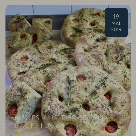
19
MAI
.
2019
NEUES AUS DER IDEEN-
BACKSTUBE
Wusstet Ihr, dass die besten Bäcker auch die