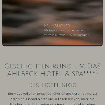
Frühbucher
90 Tage im Voraus buchen und
Vorteile nutzen! 2027 ist buchbar
1
2
3
4
5
Geschichten rund um DAS
s
AHLBECK HOTEL & SPA****
Der Hotel-Blog
Ein Haus voller unterschiedlicher Charaktere hat viel zu
erzählen. Einmal hinter die Kulissen blicken, über die
Schultern der Mitarbeiter schauen, in das Leben eines