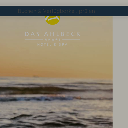
Buchen
& Verfügbarkeit prüfen
Suchen
DAS AHLBECK ÜBERSICHTSSEITE
WETTER & WEBCAM
GUTSCHEINE
KONTAKT & ANREISE
WISSENSWERTES
EVENTS IM HOTEL
TAGEN & FEIERN