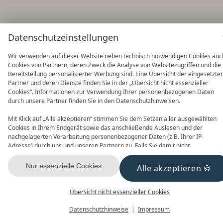
Datenschutzeinstellungen
Wir verwenden auf dieser Website neben technisch notwendigen Cookies auc
Cookies von Partnern, deren Zweck die Analyse von Websitezugriffen und die
Bereitstellung personalisierter Werbung sind. Eine Übersicht der eingesetzte
Partner und deren Dienste finden Sie in der „Übersicht nicht essenzieller
Cookies“. Informationen zur Verwendung Ihrer personenbezogenen Daten
durch unsere Partner finden Sie in den Datenschutzhinweisen.
Mit Klick auf „Alle akzeptieren“ stimmen Sie dem Setzen aller ausgewählten
Cookies in Ihrem Endgerät sowie das anschließende Auslesen und der
nachgelagerten Verarbeitung personenbezogener Daten (z.B. Ihrer IP-
Adresse) durch uns und unseren Partnern zu. Falls Sie damit nicht
einverstanden sind, klicken Sie bitte auf „Nur essenzielle Cookies“. Eine
individuelle Auswahl können Sie unter „Übersicht nicht essenzieller Cookies“
Nur essenzielle Cookies
Alle akzeptieren
tätigen. Sie können Ihre Auswahl im Fußbereich dieser Website oder in den
Datenschutzhinweisen jederzeit aufrufen und ändern.
Übersicht nicht essenzieller Cookies
Datenschutzhinweise
Impressum