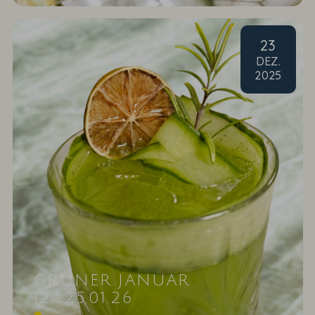
23
DEZ
.
2025
GRÜNER JANUAR
12.-25.01.26
Der gesunde Start in ein neues Jahr. Die Farbe