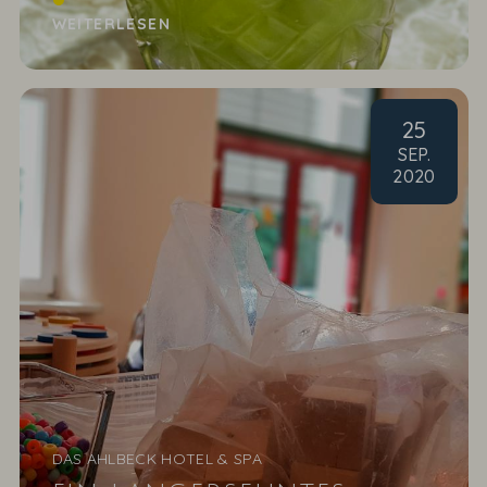
Grün steht für Hoffnung, Ruhe und Natur. Sie wird
WEITERLESEN
mit...
25
SEP
.
2020
DAS AHLBECK HOTEL & SPA