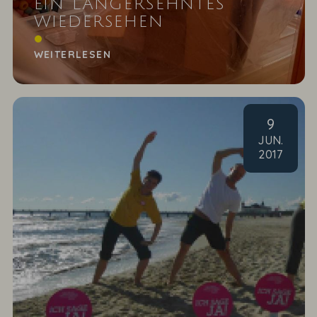
EIN LANGERSEHNTES
WIEDERSEHEN
Nach vielen Monaten durften wir unsere
Heringsdorfer Patenklasse wieder besuchen.
WEITERLESEN
9
JUN
.
2017