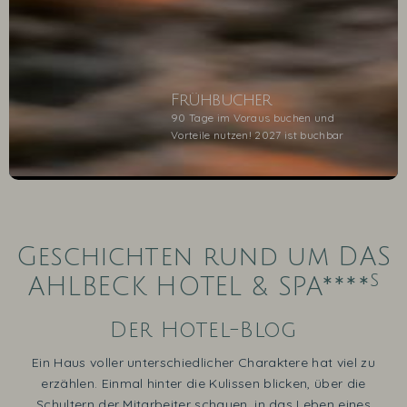
Frühbucher
90 Tage im Voraus buchen und
Vorteile nutzen! 2027 ist buchbar
1
2
3
4
5
Geschichten rund um DAS
s
AHLBECK HOTEL & SPA****
Der Hotel-Blog
Ein Haus voller unterschiedlicher Charaktere hat viel zu
erzählen. Einmal hinter die Kulissen blicken, über die
Schultern der Mitarbeiter schauen, in das Leben eines