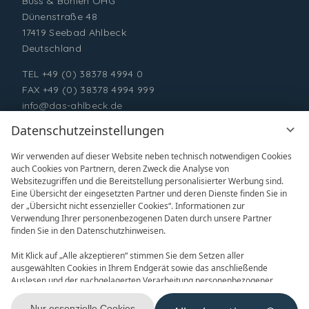
Buss & Bohlen OHG
Dünenstraße 48
17419 Seebad Ahlbeck
Deutschland
TEL
+49 (0) 38378 4994 0
FAX +49 (0) 38378 4994 999
info@das-ahlbeck.de
Datenschutzeinstellungen
Wir verwenden auf dieser Website neben technisch notwendigen Cookies
auch Cookies von Partnern, deren Zweck die Analyse von
Websitezugriffen und die Bereitstellung personalisierter Werbung sind.
Eine Übersicht der eingesetzten Partner und deren Dienste finden Sie in
der „Übersicht nicht essenzieller Cookies“. Informationen zur
Verwendung Ihrer personenbezogenen Daten durch unsere Partner
ONLINE BUCHEN
ANFRAGEN
finden Sie in den Datenschutzhinweisen.
Mit Klick auf „Alle akzeptieren“ stimmen Sie dem Setzen aller
ausgewählten Cookies in Ihrem Endgerät sowie das anschließende
Auslesen und der nachgelagerten Verarbeitung personenbezogener
Daten (z.B. Ihrer IP-Adresse) durch uns und unseren Partnern zu. Falls
Sie damit nicht einverstanden sind, klicken Sie bitte auf „Nur essenzielle
Nur essenzielle Cookies