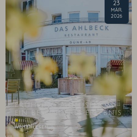
23
MÄR
.
2026
FRÜHLING AUF USEDOM –
EIN BESONDERES ERLEBNIS
Mit dem Einzug des Frühlings auf Usedom zeigt
sich die Ostseeinsel noch einmal von einer ganz
WEITERLESEN
anderen...