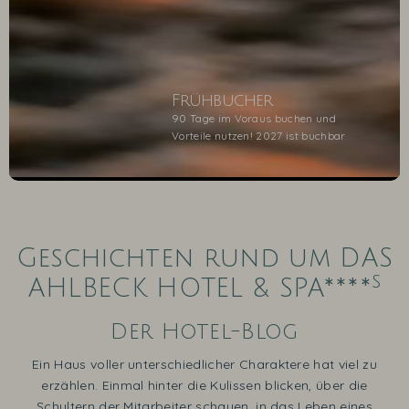
Frühbucher
90 Tage im Voraus buchen und
Vorteile nutzen! 2027 ist buchbar
1
2
3
4
5
Geschichten rund um DAS
s
AHLBECK HOTEL & SPA****
Der Hotel-Blog
Ein Haus voller unterschiedlicher Charaktere hat viel zu
erzählen. Einmal hinter die Kulissen blicken, über die
Schultern der Mitarbeiter schauen, in das Leben eines