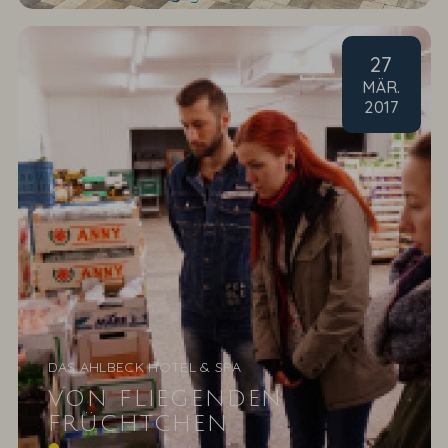
27
MÄR
.
2017
DAS AHLBECK HOTEL & SPA
VON FLIEGENDEN
FRÜCHTCHEN
und klammen Fingern Die Sonne strahlt uns aus