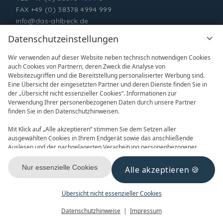
FAX +49 (0) 38378 4994 999
info@das-ahlbeck.de
Datenschutzeinstellungen
Wir verwenden auf dieser Website neben technisch notwendigen Cookies
auch Cookies von Partnern, deren Zweck die Analyse von
Websitezugriffen und die Bereitstellung personalisierter Werbung sind.
Eine Übersicht der eingesetzten Partner und deren Dienste finden Sie in
der „Übersicht nicht essenzieller Cookies“. Informationen zur
Verwendung Ihrer personenbezogenen Daten durch unsere Partner
ONLINE BUCHEN
ANFRAGEN
finden Sie in den Datenschutzhinweisen.
Mit Klick auf „Alle akzeptieren“ stimmen Sie dem Setzen aller
ausgewählten Cookies in Ihrem Endgerät sowie das anschließende
Auslesen und der nachgelagerten Verarbeitung personenbezogener
Daten (z.B. Ihrer IP-Adresse) durch uns und unseren Partnern zu. Falls
Sie damit nicht einverstanden sind, klicken Sie bitte auf „Nur essenzielle
Nur essenzielle Cookies
Alle akzeptieren
GUTSCHEINE
NEWSLETTER
Cookies“. Eine individuelle Auswahl können Sie unter „Übersicht nicht
essenzieller Cookies“ tätigen. Sie können Ihre Auswahl im Fußbereich
dieser Website oder in den Datenschutzhinweisen jederzeit aufrufen und
Übersicht nicht essenzieller Cookies
ändern.
Menü
Gutscheine
Buchen
Datenschutzhinweise
Impressum
KONTAKT & ANREISE