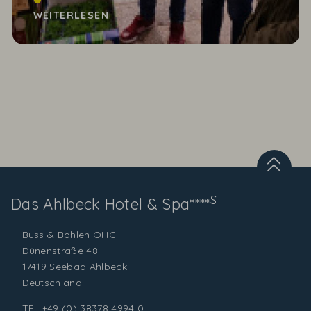
einem azurblauen Frühlingshimmel an, wärmt die
WEITERLESEN
wintersteifen...
S
Das Ahlbeck
Hotel & Spa****
Buss & Bohlen OHG
Dünenstraße 48
17419 Seebad Ahlbeck
Deutschland
TEL
+49 (0) 38378 4994 0