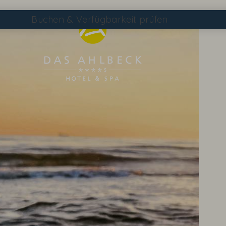
Buchen
& Verfügbarkeit prüfen
Suchen
DAS AHLBECK ÜBERSICHTSSEITE
WETTER & WEBCAM
GUTSCHEINE
KONTAKT & ANREISE
WISSENSWERTES
EVENTS IM HOTEL
TAGEN & FEIERN