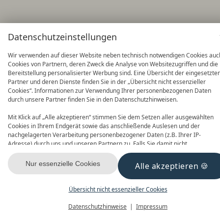
Datenschutzeinstellungen
Wir verwenden auf dieser Website neben technisch notwendigen Cookies auc
Cookies von Partnern, deren Zweck die Analyse von Websitezugriffen und die
Bereitstellung personalisierter Werbung sind. Eine Übersicht der eingesetzte
Partner und deren Dienste finden Sie in der „Übersicht nicht essenzieller
Cookies“. Informationen zur Verwendung Ihrer personenbezogenen Daten
durch unsere Partner finden Sie in den Datenschutzhinweisen.
Mit Klick auf „Alle akzeptieren“ stimmen Sie dem Setzen aller ausgewählten
Cookies in Ihrem Endgerät sowie das anschließende Auslesen und der
nachgelagerten Verarbeitung personenbezogener Daten (z.B. Ihrer IP-
Adresse) durch uns und unseren Partnern zu. Falls Sie damit nicht
einverstanden sind, klicken Sie bitte auf „Nur essenzielle Cookies“. Eine
individuelle Auswahl können Sie unter „Übersicht nicht essenzieller Cookies“
Nur essenzielle Cookies
Alle akzeptieren
tätigen. Sie können Ihre Auswahl im Fußbereich dieser Website oder in den
Datenschutzhinweisen jederzeit aufrufen und ändern.
Übersicht nicht essenzieller Cookies
Datenschutzhinweise
Impressum