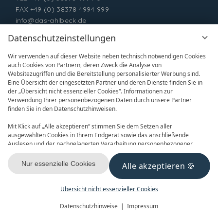
FAX +49 (0) 38378 4994 999
info@das-ahlbeck.de
Datenschutzeinstellungen
Wir verwenden auf dieser Website neben technisch notwendigen Cookies
auch Cookies von Partnern, deren Zweck die Analyse von
Websitezugriffen und die Bereitstellung personalisierter Werbung sind.
Eine Übersicht der eingesetzten Partner und deren Dienste finden Sie in
der „Übersicht nicht essenzieller Cookies“. Informationen zur
Verwendung Ihrer personenbezogenen Daten durch unsere Partner
ONLINE BUCHEN
ANFRAGEN
finden Sie in den Datenschutzhinweisen.
Mit Klick auf „Alle akzeptieren“ stimmen Sie dem Setzen aller
ausgewählten Cookies in Ihrem Endgerät sowie das anschließende
Auslesen und der nachgelagerten Verarbeitung personenbezogener
Daten (z.B. Ihrer IP-Adresse) durch uns und unseren Partnern zu. Falls
Sie damit nicht einverstanden sind, klicken Sie bitte auf „Nur essenzielle
Nur essenzielle Cookies
Alle akzeptieren
GUTSCHEINE
NEWSLETTER
Cookies“. Eine individuelle Auswahl können Sie unter „Übersicht nicht
essenzieller Cookies“ tätigen. Sie können Ihre Auswahl im Fußbereich
dieser Website oder in den Datenschutzhinweisen jederzeit aufrufen und
Übersicht nicht essenzieller Cookies
ändern.
Menü
Gutscheine
Buchen
Datenschutzhinweise
Impressum
KONTAKT & ANREISE