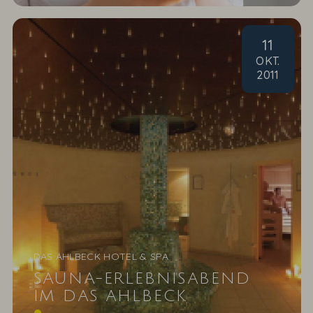
11
OKT
.
2011
DAS AHLBECK HOTEL & SPA
SAUNA-ERLEBNISABEND
IM DAS AHLBECK
Rendezvous für Körper und Seele In den kühler