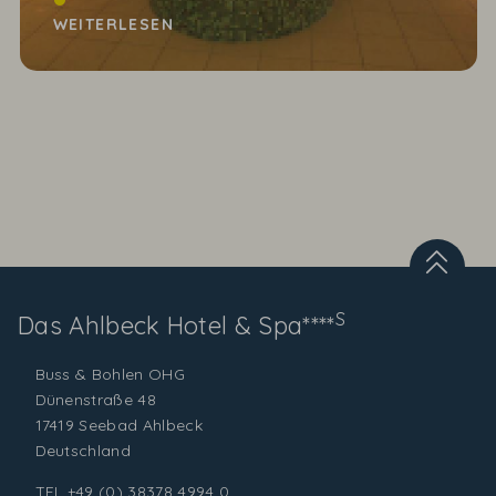
gewordenen Herbsttagen sehnen wir uns nach
WEITERLESEN
wohliger Wärme,...
S
Das Ahlbeck
Hotel & Spa****
Buss & Bohlen OHG
Dünenstraße 48
17419 Seebad Ahlbeck
Deutschland
TEL
+49 (0) 38378 4994 0