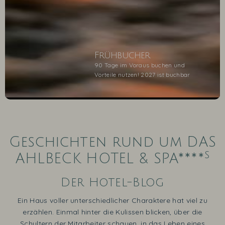
Frühbucher
90 Tage im Voraus buchen und
Vorteile nutzen! 2027 ist buchbar
1
2
3
4
5
Geschichten rund um DAS
s
AHLBECK HOTEL & SPA****
Der Hotel-Blog
Ein Haus voller unterschiedlicher Charaktere hat viel zu
erzählen. Einmal hinter die Kulissen blicken, über die
Schultern der Mitarbeiter schauen, in das Leben eines