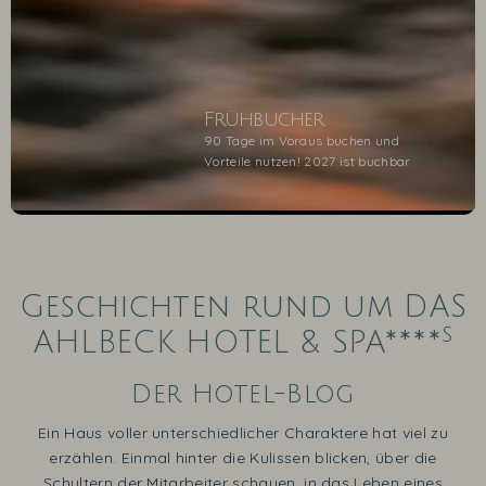
Frühbucher
90 Tage im Voraus buchen und
Vorteile nutzen! 2027 ist buchbar
1
2
3
4
5
Geschichten rund um DAS
s
AHLBECK HOTEL & SPA****
Der Hotel-Blog
Ein Haus voller unterschiedlicher Charaktere hat viel zu
erzählen. Einmal hinter die Kulissen blicken, über die
Schultern der Mitarbeiter schauen, in das Leben eines