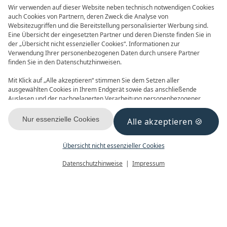
Wir verwenden auf dieser Website neben technisch notwendigen Cookies
auch Cookies von Partnern, deren Zweck die Analyse von
Websitezugriffen und die Bereitstellung personalisierter Werbung sind.
Eine Übersicht der eingesetzten Partner und deren Dienste finden Sie in
der „Übersicht nicht essenzieller Cookies“. Informationen zur
Verwendung Ihrer personenbezogenen Daten durch unsere Partner
ONLINE BUCHEN
ANFRAGEN
finden Sie in den Datenschutzhinweisen.
Mit Klick auf „Alle akzeptieren“ stimmen Sie dem Setzen aller
ausgewählten Cookies in Ihrem Endgerät sowie das anschließende
Auslesen und der nachgelagerten Verarbeitung personenbezogener
Daten (z.B. Ihrer IP-Adresse) durch uns und unseren Partnern zu. Falls
Sie damit nicht einverstanden sind, klicken Sie bitte auf „Nur essenzielle
Nur essenzielle Cookies
Alle akzeptieren
GUTSCHEINE
NEWSLETTER
Cookies“. Eine individuelle Auswahl können Sie unter „Übersicht nicht
essenzieller Cookies“ tätigen. Sie können Ihre Auswahl im Fußbereich
dieser Website oder in den Datenschutzhinweisen jederzeit aufrufen und
Übersicht nicht essenzieller Cookies
ändern.
Menü
Gutscheine
Buchen
Datenschutzhinweise
Impressum
KONTAKT & ANREISE
FACEBOOK
INSTAGRAM
YOUTUBE