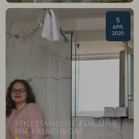
5
APR
.
2020
STILLSTAND IST FÜR UNS
EIN FREMDWORT
Sie sind wie Pech und Schwefel und normalerweise