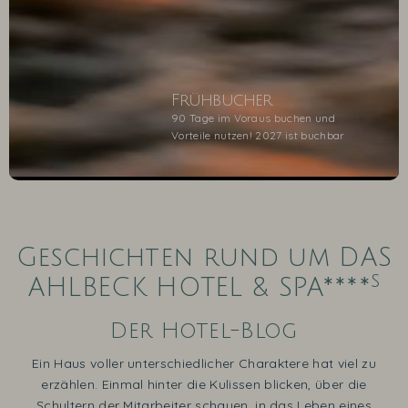
Frühbucher
90 Tage im Voraus buchen und
Vorteile nutzen! 2027 ist buchbar
1
2
3
4
5
Geschichten rund um DAS
s
AHLBECK HOTEL & SPA****
Der Hotel-Blog
Ein Haus voller unterschiedlicher Charaktere hat viel zu
erzählen. Einmal hinter die Kulissen blicken, über die
Schultern der Mitarbeiter schauen, in das Leben eines