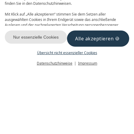
finden Sie in den Datenschutzhinweisen.
Mit Klick auf „Alle akzeptieren“ stimmen Sie dem Setzen aller
ausgewählten Cookies in Ihrem Endgerät sowie das anschließende
Auslesen und der nachgelagerten Verarbeitung personenbezogener
Daten (z.B. Ihrer IP-Adresse) durch uns und unseren Partnern zu. Falls
Sie damit nicht einverstanden sind, klicken Sie bitte auf „Nur essenzielle
Nur essenzielle Cookies
Alle akzeptieren
GUTSCHEINE
NEWSLETTER
Cookies“. Eine individuelle Auswahl können Sie unter „Übersicht nicht
essenzieller Cookies“ tätigen. Sie können Ihre Auswahl im Fußbereich
dieser Website oder in den Datenschutzhinweisen jederzeit aufrufen und
Übersicht nicht essenzieller Cookies
ändern.
Menü
Gutscheine
Buchen
Datenschutzhinweise
Impressum
KONTAKT & ANREISE
FACEBOOK
INSTAGRAM
YOUTUBE
Datenschutz
Datenschutzeinstellungen
Impressum
AGB