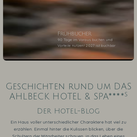
Frühbucher
90 Tage im Voraus buchen und
Vorteile nutzen! 2027 ist buchbar
1
2
3
4
5
Geschichten rund um DAS
s
AHLBECK HOTEL & SPA****
Der Hotel-Blog
Ein Haus voller unterschiedlicher Charaktere hat viel zu
erzählen. Einmal hinter die Kulissen blicken, über die
Schultern der Mitarbeiter schauen, in das Leben eines