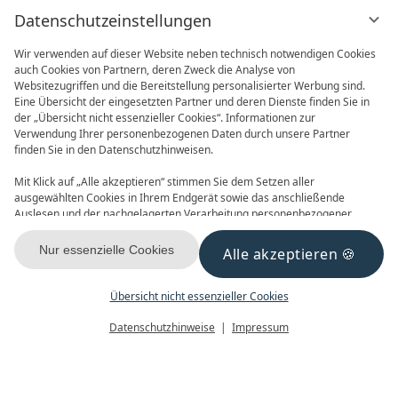
Datenschutzeinstellungen
Wir verwenden auf dieser Website neben technisch notwendigen Cookies
auch Cookies von Partnern, deren Zweck die Analyse von
Websitezugriffen und die Bereitstellung personalisierter Werbung sind.
Eine Übersicht der eingesetzten Partner und deren Dienste finden Sie in
der „Übersicht nicht essenzieller Cookies“. Informationen zur
Verwendung Ihrer personenbezogenen Daten durch unsere Partner
ONLINE BUCHEN
ANFRAGEN
finden Sie in den Datenschutzhinweisen.
Mit Klick auf „Alle akzeptieren“ stimmen Sie dem Setzen aller
ausgewählten Cookies in Ihrem Endgerät sowie das anschließende
Auslesen und der nachgelagerten Verarbeitung personenbezogener
Daten (z.B. Ihrer IP-Adresse) durch uns und unseren Partnern zu. Falls
Sie damit nicht einverstanden sind, klicken Sie bitte auf „Nur essenzielle
Nur essenzielle Cookies
Alle akzeptieren
GUTSCHEINE
NEWSLETTER
Cookies“. Eine individuelle Auswahl können Sie unter „Übersicht nicht
essenzieller Cookies“ tätigen. Sie können Ihre Auswahl im Fußbereich
dieser Website oder in den Datenschutzhinweisen jederzeit aufrufen und
Übersicht nicht essenzieller Cookies
ändern.
Menü
Gutscheine
Buchen
Datenschutzhinweise
Impressum
KONTAKT & ANREISE
FACEBOOK