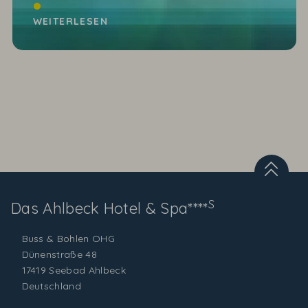
Na, wer hat unserem Küchenchef, Christian
Gottstein, am 31.10.11 im NDR bei der Sendung
WEITERLESEN
Land und Leute...
S
Das Ahlbeck
Hotel & Spa****
Buss & Bohlen OHG
Dünenstraße 48
17419 Seebad Ahlbeck
Deutschland