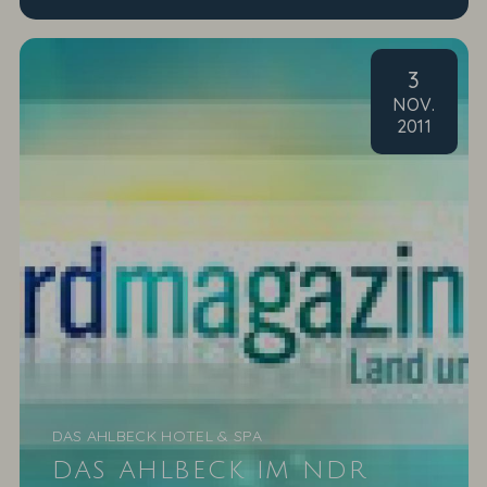
3
NOV
.
2011
DAS AHLBECK HOTEL & SPA
DAS AHLBECK IM NDR