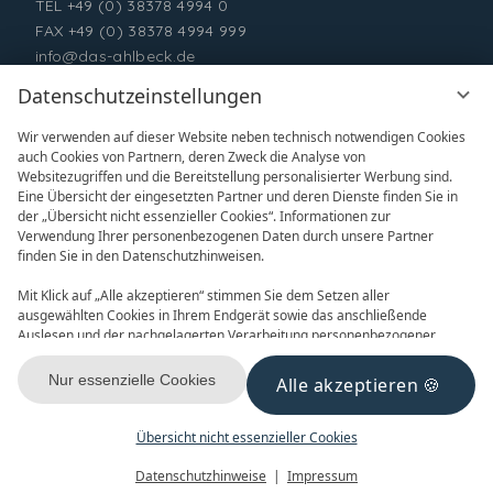
TEL
+49 (0) 38378 4994 0
FAX +49 (0) 38378 4994 999
info@das-ahlbeck.de
Datenschutzeinstellungen
Wir verwenden auf dieser Website neben technisch notwendigen Cookies
auch Cookies von Partnern, deren Zweck die Analyse von
Websitezugriffen und die Bereitstellung personalisierter Werbung sind.
Eine Übersicht der eingesetzten Partner und deren Dienste finden Sie in
der „Übersicht nicht essenzieller Cookies“. Informationen zur
Verwendung Ihrer personenbezogenen Daten durch unsere Partner
ONLINE BUCHEN
ANFRAGEN
finden Sie in den Datenschutzhinweisen.
Mit Klick auf „Alle akzeptieren“ stimmen Sie dem Setzen aller
ausgewählten Cookies in Ihrem Endgerät sowie das anschließende
Auslesen und der nachgelagerten Verarbeitung personenbezogener
Daten (z.B. Ihrer IP-Adresse) durch uns und unseren Partnern zu. Falls
Sie damit nicht einverstanden sind, klicken Sie bitte auf „Nur essenzielle
Nur essenzielle Cookies
Alle akzeptieren
GUTSCHEINE
NEWSLETTER
Cookies“. Eine individuelle Auswahl können Sie unter „Übersicht nicht
essenzieller Cookies“ tätigen. Sie können Ihre Auswahl im Fußbereich
dieser Website oder in den Datenschutzhinweisen jederzeit aufrufen und
Übersicht nicht essenzieller Cookies
ändern.
Menü
Gutscheine
Buchen
Datenschutzhinweise
Impressum