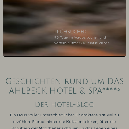
Frühbucher
90 Tage im Voraus buchen und
Vorteile nutzen! 2027 ist buchbar
1
2
3
4
5
Geschichten rund um DAS
s
AHLBECK HOTEL & SPA****
Der Hotel-Blog
Ein Haus voller unterschiedlicher Charaktere hat viel zu
erzählen. Einmal hinter die Kulissen blicken, über die
Schultern der Mitarbeiter schauen, in das Leben eines