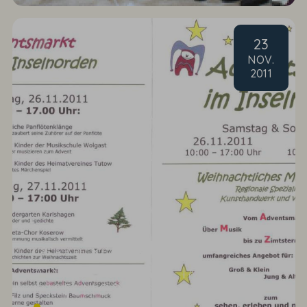
23
NOV
.
2011
DAS AHLBECK HOTEL & SPA
ADVENTSMARKT IM
INSELNORDEN AM 26.
....