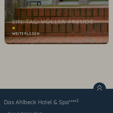
EIN TAG VOLLER FREUDE
Unsere Unterstützung für die Klassenfahrt der
Grundschule Heringsdorf
WEITERLESEN
S
Das Ahlbeck
Hotel & Spa****