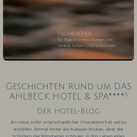
Frühbucher
90 Tage im Voraus buchen und
Vorteile nutzen! 2027 ist buchbar
1
2
3
4
5
Geschichten rund um DAS
s
AHLBECK HOTEL & SPA****
Der Hotel-Blog
Ein Haus voller unterschiedlicher Charaktere hat viel zu
erzählen. Einmal hinter die Kulissen blicken, über die
Schultern der Mitarbeiter schauen, in das Leben eines