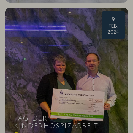
9
FEB
.
2024
TAG DER
KINDERHOSPIZARBEIT
Kinder- und Jugendhospiz Leuchtturm