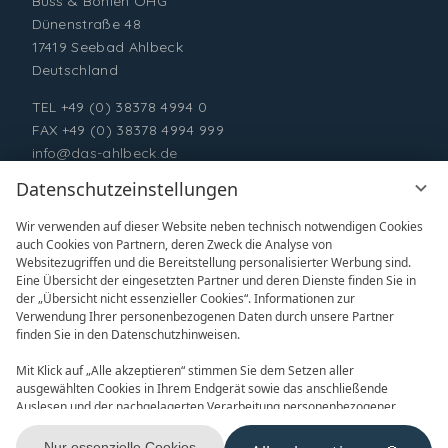
Buss & Bohlen OHG
Dünenstraße 48
17419 Seebad Ahlbeck
Deutschland
TEL
+49 (0) 38378 4994 0
FAX +49 (0) 38378 4994 999
info@das-ahlbeck.de
Datenschutzeinstellungen
Wir verwenden auf dieser Website neben technisch notwendigen Cookies
auch Cookies von Partnern, deren Zweck die Analyse von
Websitezugriffen und die Bereitstellung personalisierter Werbung sind.
Eine Übersicht der eingesetzten Partner und deren Dienste finden Sie in
der „Übersicht nicht essenzieller Cookies“. Informationen zur
Verwendung Ihrer personenbezogenen Daten durch unsere Partner
ONLINE BUCHEN
ANFRAGEN
finden Sie in den Datenschutzhinweisen.
Mit Klick auf „Alle akzeptieren“ stimmen Sie dem Setzen aller
ausgewählten Cookies in Ihrem Endgerät sowie das anschließende
Auslesen und der nachgelagerten Verarbeitung personenbezogener
Daten (z.B. Ihrer IP-Adresse) durch uns und unseren Partnern zu. Falls
Sie damit nicht einverstanden sind, klicken Sie bitte auf „Nur essenzielle
Nur essenzielle Cookies